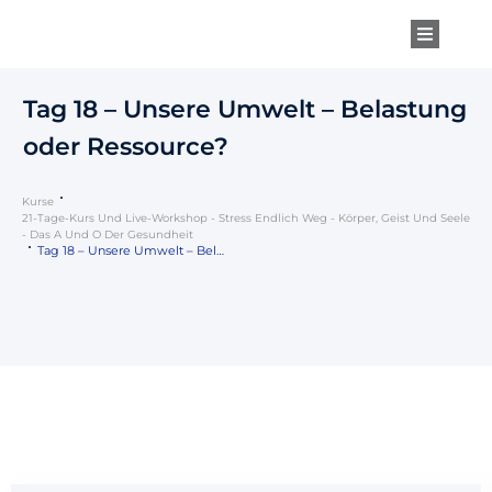
Tag 18 – Unsere Umwelt – Belastung
oder Ressource?
Kurse
21-Tage-Kurs Und Live-Workshop - Stress Endlich Weg - Körper, Geist Und Seele
- Das A Und O Der Gesundheit
Tag 18 – Unsere Umwelt – Belastung oder Ressource?