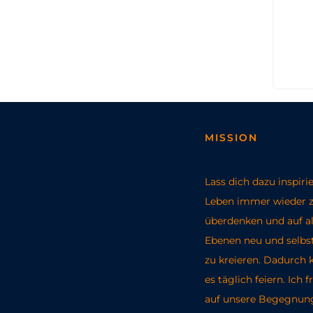
MISSION
Lass dich dazu inspiri
Leben immer wieder 
überdenken und auf al
Ebenen neu und selb
zu kreieren. Dadurch 
es täglich feiern. Ich 
auf unsere Begegnun