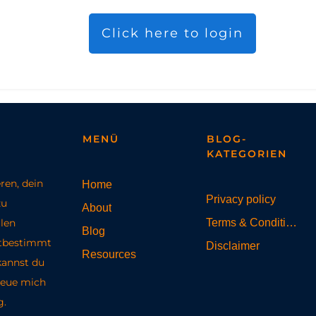
Click here to login
MENÜ
BLOG-
KATEGORIEN
eren, dein
Home
Privacy policy
zu
About
len
Terms & Conditions
Blog
stbestimmt
Disclaimer
Resources
kannst du
freue mich
g.