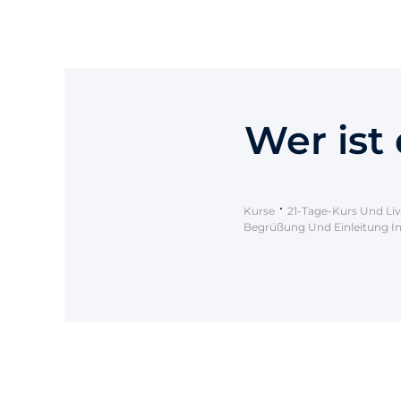
Wer ist 
Kurse
21-Tage-Kurs Und Liv
Begrüßung Und Einleitung I