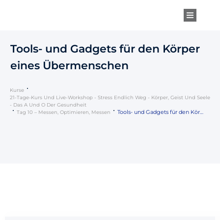
Tools- und Gadgets für den Körper
eines Übermenschen
Kurse
21-Tage-Kurs Und Live-Workshop - Stress Endlich Weg - Körper, Geist Und Seele
- Das A Und O Der Gesundheit
Tools- und Gadgets für den Körper eines Übermenschen
Tag 10 – Messen, Optimieren, Messen