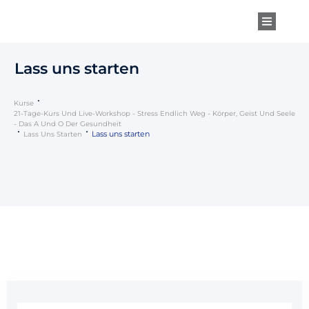
Lass uns starten
Kurse
21-Tage-Kurs Und Live-Workshop - Stress Endlich Weg - Körper, Geist Und Seele
- Das A Und O Der Gesundheit
Lass uns starten
Lass Uns Starten