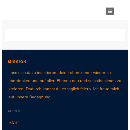
MISSION
Lass dich dazu inspirieren, dein Leben immer wieder zu
überdenken und auf allen Ebenen neu und selbstbestimmt zu
kreieren. Dadurch kannst du es täglich feiern. Ich freue mich
auf unsere Begegnung.
MENÜ
Start